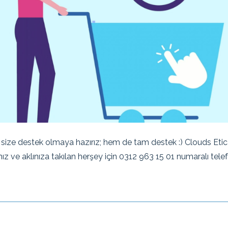
ize destek olmaya hazırız; hem de tam destek :) Clouds Etica
rınız ve aklınıza takılan herşey için 0312 963 15 01 numaralı tele