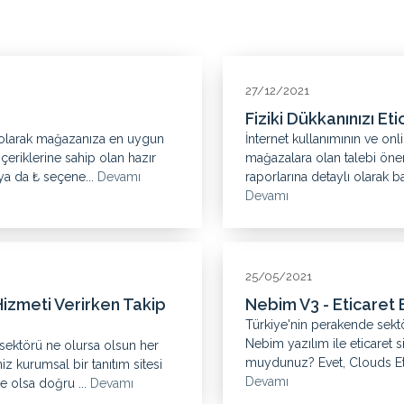
27/12/2021
Fiziki Dükkanınızı Et
 olarak mağazanıza en uygun
İnternet kullanımının ve onl
içeriklerine sahip olan hazır
mağazalara olan talebi öneml
$ ya da ₺ seçene...
Devamı
raporlarına detaylı olarak ba
Devamı
25/05/2021
Hizmeti Verirken Takip
Nebim V3 - Eticaret
Türkiye'nin perakende sekt
Nebim yazılım ile eticaret s
 sektörü ne olursa olsun her
muydunuz? Evet, Clouds Etica
z kurumsal bir tanıtım sitesi
Devamı
 de olsa doğru ...
Devamı