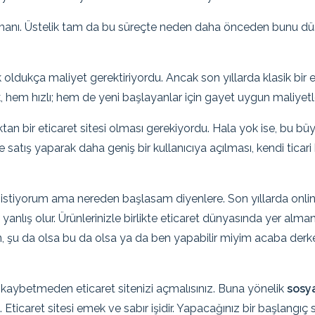
amanı. Üstelik tam da bu süreçte neden daha önceden bunu düş
oldukça maliyet gerektiriyordu. Ancak son yıllarda klasik bir 
hem hızlı; hem de yeni başlayanlar için gayet uygun maliyetlerl
tan bir eticaret sitesi olması gerekiyordu. Hala yok ise, bu büyü
satış yaparak daha geniş bir kullanıcıya açılması, kendi ticari
ak istiyorum ama nereden başlasam diyenlere. Son yıllarda onli
yanlış olur. Ürünlerinizle birlikte eticaret dünyasında yer alm
, şu da olsa bu da olsa ya da ben yapabilir miyim acaba derke
it kaybetmeden eticaret sitenizi açmalısınız. Buna yönelik
sosy
ticaret sitesi emek ve sabır işidir. Yapacağınız bir başlangıç si