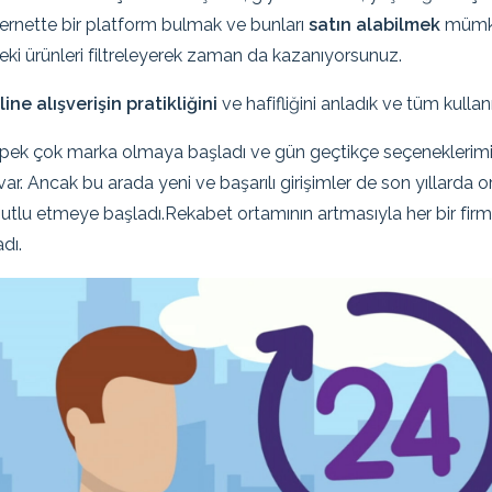
 internette bir platform bulmak ve bunları
satın alabilmek
mümkü
teki ürünleri filtreleyerek zaman da kazanıyorsunuz.
line alışverişin pratikliğini
ve hafifliğini anladık ve tüm kulla
 pek çok marka olmaya başladı ve gün geçtikçe seçeneklerimiz 
rdır var. Ancak bu arada yeni ve başarılı girişimler de son yıllar
 mutlu etmeye başladı.Rekabet ortamının artmasıyla her bir fi
dı.