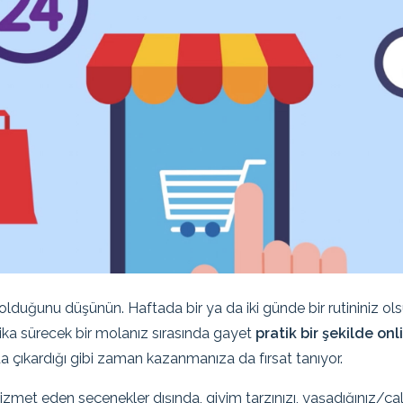
z olduğunu düşünün. Haftada bir ya da iki günde bir rutininiz 
kika sürecek bir molanız sırasında gayet
pratik bir şekilde onl
a çıkardığı gibi zaman kazanmanıza da fırsat tanıyor.
hizmet eden seçenekler dışında, giyim tarzınızı, yaşadığınız/ça